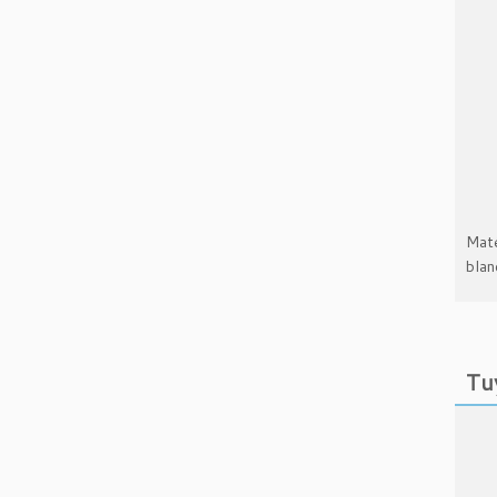
Maté
blan
Tu