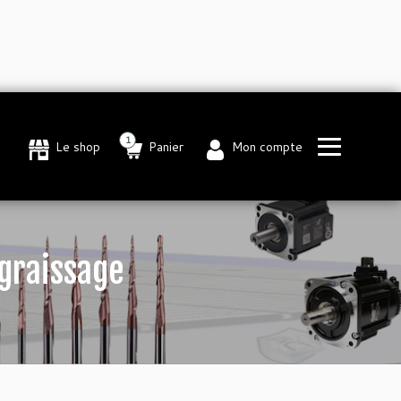
1
Le shop
Panier
Mon compte
 graissage