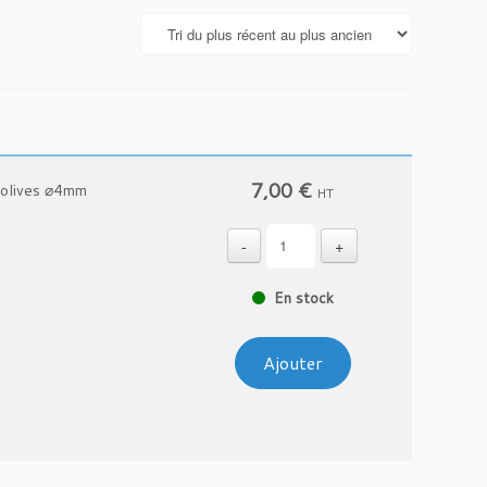
7,00
€
t olives ⌀4mm
HT
-
+
En stock
Ajouter