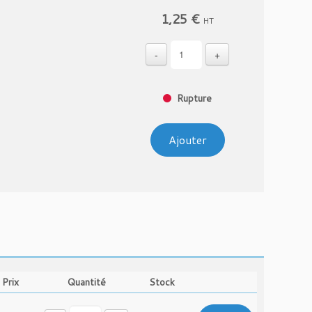
1,25
€
HT
-
+
Rupture
Ajouter
Prix
Quantité
Stock