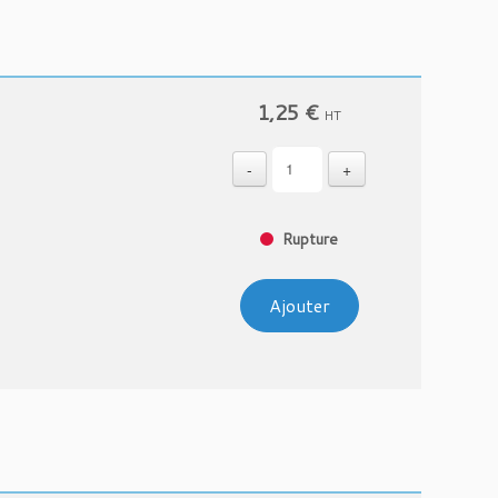
1,25
€
HT
-
+
Rupture
Ajouter