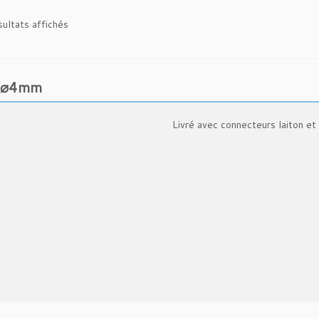
Trié
ultats affichés
du
plus
récent
 ⌀4mm
au
plus
ancien
Livré avec connecteurs laiton e