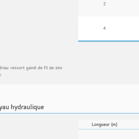
2
4
riau: ressort gainé de fil de zinc
c
yau hydraulique
Longueur (m)