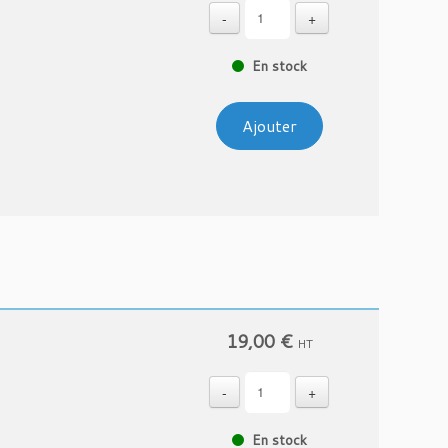
-
+
En stock
Ajouter
19,00
€
HT
-
+
En stock