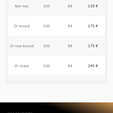
Noir mat
100
88
125 €
-
Or brossé
100
88
175 €
-
Or rose brossé
100
88
175 €
-
Or titane
100
88
245 €
-
Rouge
100
88
125 €
-
Vert
100
88
125 €
-