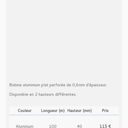
Noir brillant
100
80
165 €
-
Noir mat
100
40
99 €
-
Noir mat
100
80
165 €
-
Or brossé
100
40
135 €
-
Bobine aluminium plat perforée de 0,6mm d’épaisseur.
Disponible en 2 hauteurs différentes.
Or brossé
100
80
210 €
-
Couleur
Longueur (m)
Hauteur (mm)
Prix
Aluminium
100
40
115 €
-