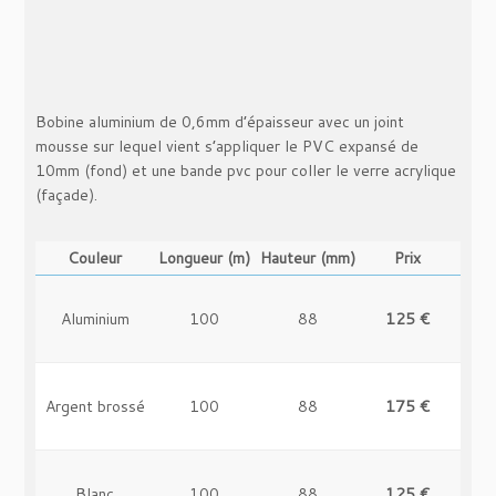
Or rose brossé
100
40
160 €
-
Bobine aluminium de 0,6mm d’épaisseur avec un joint
mousse sur lequel vient s’appliquer le PVC expansé de
Or rose brossé
100
80
235 €
-
10mm (fond) et une bande pvc pour coller le verre acrylique
(façade).
Rouge brillant
100
40
115 €
-
Couleur
Longueur (m)
Hauteur (mm)
Prix
Aluminium
100
88
125 €
-
Rouge brillant
100
80
195 €
-
Argent brossé
100
88
175 €
-
Vert
100
40
115 €
-
Blanc
100
88
125 €
-