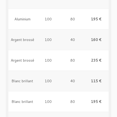
Or rose brossé
100
40
150 €
-
Aluminium
100
80
195 €
-
Or rose brossé
100
80
230 €
-
Argent brossé
100
40
160 €
-
Rouge brillant
100
40
99 €
-
Argent brossé
100
80
235 €
-
Rouge brillant
100
80
165 €
-
Blanc brillant
100
40
115 €
-
Vert
100
40
99 €
-
Blanc brillant
100
80
195 €
-
Vert
100
80
165 €
-