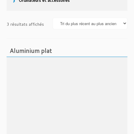
Ordinateurs et accessoires
Trié
3 résultats affichés
du
plus
récent
Aluminium plat
au
plus
ancien