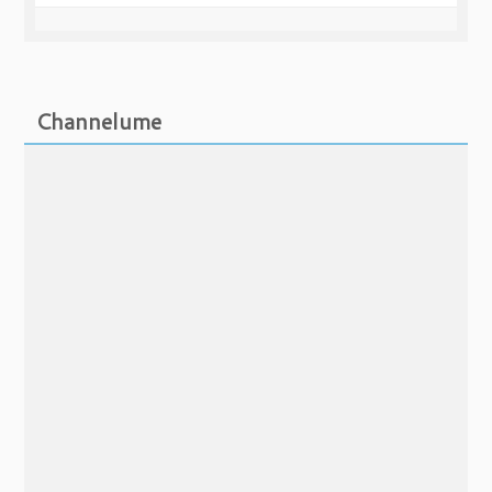
Noir brillant
100
40
115 €
-
Channelume
Noir brillant
100
80
195 €
-
Noir mat
100
40
115 €
-
Noir mat
100
80
195 €
-
Or brossé
100
40
160 €
-
Or brossé
100
80
235 €
-