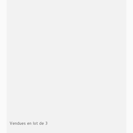
1.5
8
47
100
2
8
47
100
3
8
47
100
4
8
47
100
Vendues en lot de 3