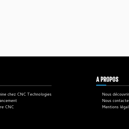
A PROPOS
hine chez CNC Technologies
Nous découvri
nancement
Nous contacte
otre CNC
Mentions léga