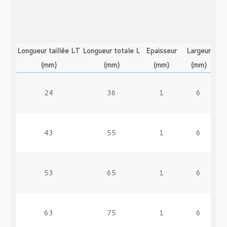
Longueur taillée LT
Longueur totale L
Epaisseur
Largeur
(mm)
(mm)
(mm)
(mm)
24
36
1
6
43
55
1
6
53
65
1
6
63
75
1
6