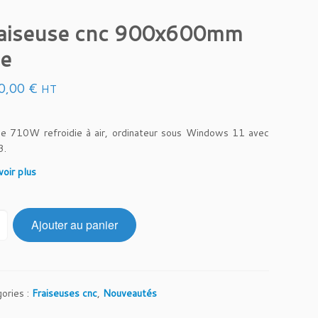
aiseuse cnc 900x600mm
te
0,00
€
HT
e 710W refroidie à air, ordinateur sous Windows 11 avec
3.
voir plus
Ajouter au panier
ories :
Fraiseuses cnc
,
Nouveautés