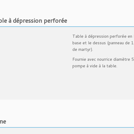
0
0
m
le à dépression perforée
m
L
i
Table à dépression perforée en
t
base et le dessus (panneau de 
e
de martyr).
Fournie avec nourrice diamètre 
pompe à vide à la table.
me