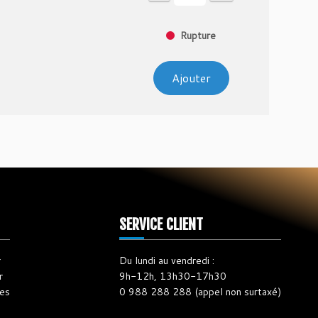
115,00 €
à
235,00 €
Rupture
Ajouter
SERVICE CLIENT
r
Du lundi au vendredi :
r
9h-12h, 13h30-17h30
les
0 988 288 288 (appel non surtaxé)