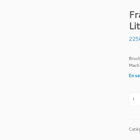
Fr
Li
225
Broch
Mach
En sa
q
u
a
n
t
Catég
i
t