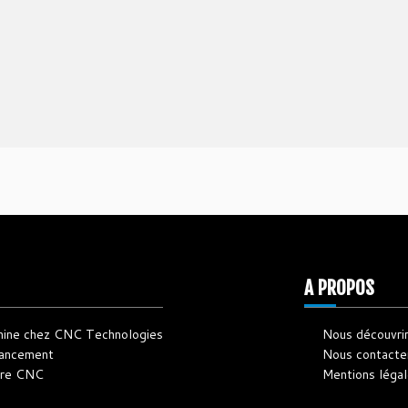
A PROPOS
hine chez CNC Technologies
Nous découvri
nancement
Nous contacte
otre CNC
Mentions léga