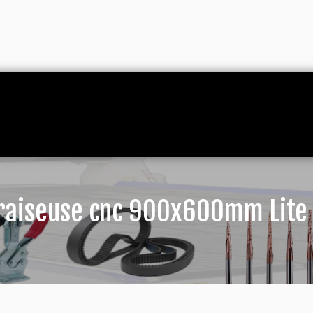
raiseuse cnc 900x600mm Lite