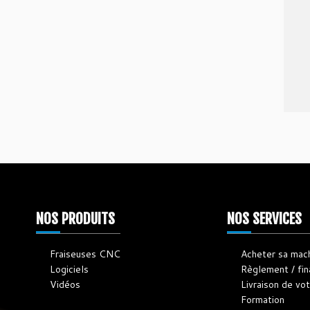
NOS PRODUITS
NOS SERVICES
Fraiseuses CNC
Acheter sa mac
Logiciels
Règlement / fi
Vidéos
Livraison de v
Formation