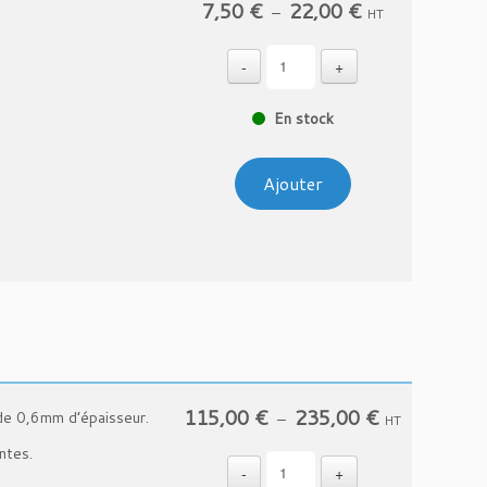
7,50
€
22,00
€
Plage
–
HT
de
prix :
-
+
7,50 €
à
En stock
22,00 €
Ajouter
115,00
€
235,00
€
Plage
de 0,6mm d’épaisseur.
–
HT
de
ntes.
prix :
-
+