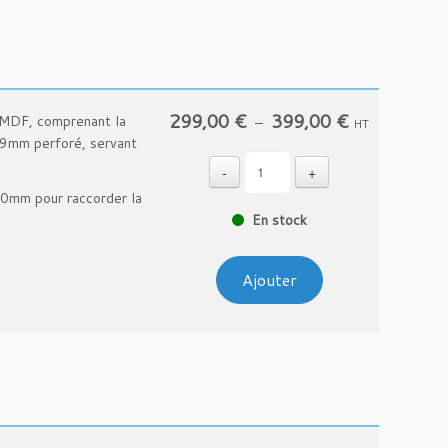
299,00
€
399,00
€
Plage
 MDF, comprenant la
–
HT
de
19mm perforé, servant
prix :
-
+
299,00 €
50mm pour raccorder la
à
En stock
399,00 €
Ajouter