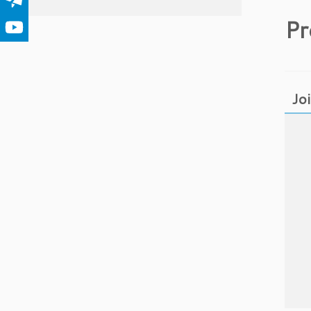
Pr
Jo