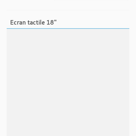
du
plus
récent
Ecran tactile 18″
au
plus
ancien